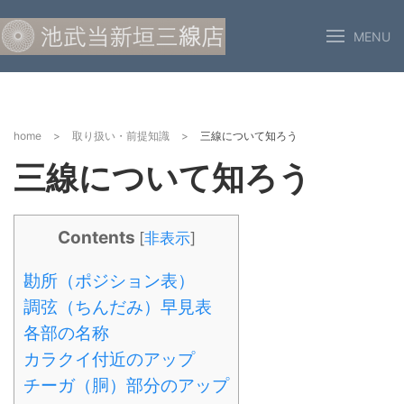
MENU
home
>
取り扱い・前提知識
>
三線について知ろう
三線について知ろう
Contents
[
非表示
]
勘所（ポジション表）
調弦（ちんだみ）早見表
各部の名称
カラクイ付近のアップ
チーガ（胴）部分のアップ